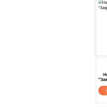
Н
"За