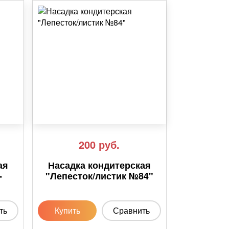
200
руб.
ая
Насадка кондитерская
-
"Лепесток/листик №84"
ть
Купить
Сравнить