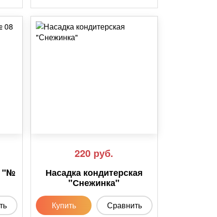
220
руб.
я "№
Насадка кондитерская
"Снежинка"
ть
Купить
Сравнить