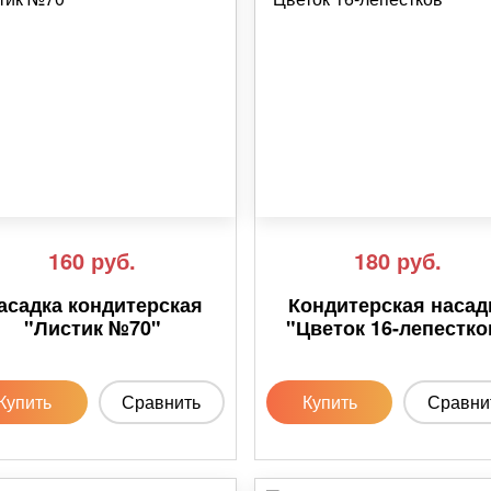
160
руб.
180
руб.
асадка кондитерская
Кондитерская насад
"Листик №70"
"Цветок 16-лепестко
Купить
Сравнить
Купить
Сравни