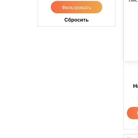
Cбросить
Н