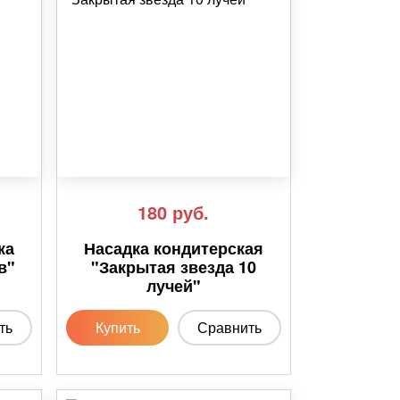
180
руб.
ка
Насадка кондитерская
в"
"Закрытая звезда 10
лучей"
ть
Купить
Сравнить